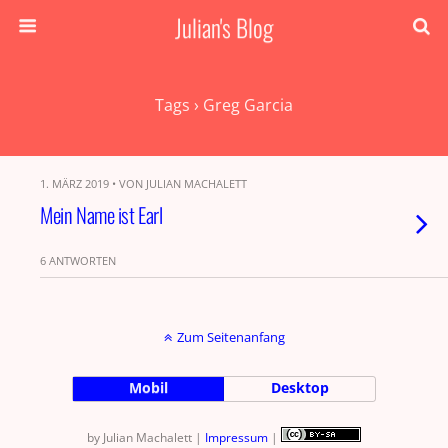
Julian's Blog
Tags › Greg Garcia
1. MÄRZ 2019 • VON JULIAN MACHALETT
Mein Name ist Earl
6 ANTWORTEN
Zum Seitenanfang
Mobil
Desktop
by Julian Machalett |
Impressum
|