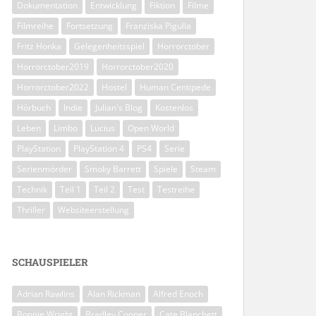
Dokumentation
Entwicklung
Fiktion
Filme
Filmreihe
Fortsetzung
Franziska Pigulla
Fritz Honka
Gelegenheitsspiel
Horrorctober
Horrorctober2019
Horrorctober2020
Horrorctober2022
Hostel
Human Centipede
Hörbuch
Indie
Julian's Blog
Kostenlos
Leben
Limbo
Lucius
Open World
PlayStation
PlayStation 4
PS4
Serie
Serienmörder
Smoky Barrett
Spiele
Steam
Technik
Teil 1
Teil 2
Test
Testreihe
Thriller
Websiteerstellung
SCHAUSPIELER
Adrian Rawlins
Alan Rickman
Alfred Enoch
Bonnie Wright
Bradley Cooper
Cate Blanchett