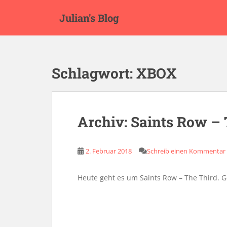
S
Julian's Blog
k
i
p
t
o
Schlagwort:
XBOX
m
a
i
n
Archiv: Saints Row –
c
o
n
2. Februar 2018
Schreib einen Kommentar
t
e
Heute geht es um Saints Row – The Third. G
n
t