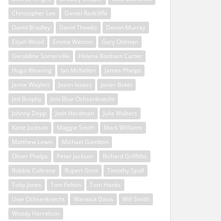
Christopher Lee
Daniel Radcliffe
David Bradley
David Thewlis
Devon Murray
Elijah Wood
Emma Watson
Gary Oldman
Geraldine Somerville
Helena Bonham Carter
Hugo Weaving
Ian McKellen
James Phelps
Jamie Waylett
Jason Isaacs
Javier Botet
Jed Brophy
Jimi Blue Ochsenknecht
Johnny Depp
Josh Herdman
Julie Walters
Katie Jackson
Maggie Smith
Mark Williams
Matthew Lewis
Michael Gambon
Oliver Phelps
Peter Jackson
Richard Griffiths
Robbie Coltrane
Rupert Grint
Timothy Spall
Toby Jones
Tom Felton
Tom Hanks
Uwe Ochsenknecht
Warwick Davis
Will Smith
Woody Harrelson