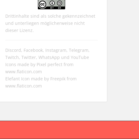
Drittinhalte sind als solche gekennzeichnet
und unterliegen möglicherweise nicht
dieser Lizenz.
Discord, Facebook, Instagram, Telegram,
Twitch, Twitter, WhatsApp und YouTube
Icons made by
Pixel perfect
from
www.flaticon.com
Elefant Icon made by
Freepik
from
www.flaticon.com