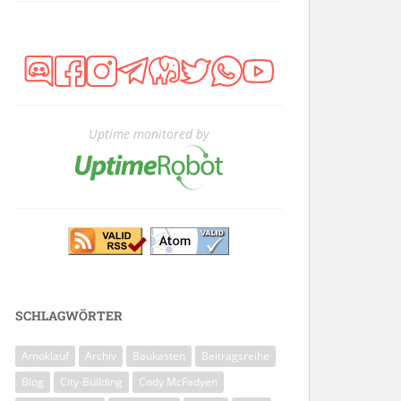
Uptime monitored by
SCHLAGWÖRTER
Amoklauf
Archiv
Baukasten
Beitragsreihe
Blog
City-Building
Cody McFadyen