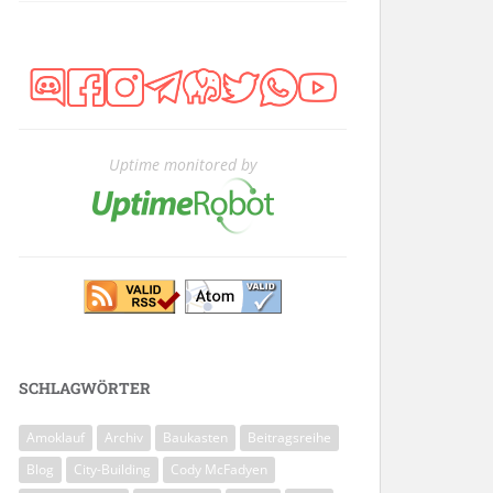
Uptime monitored by
SCHLAGWÖRTER
Amoklauf
Archiv
Baukasten
Beitragsreihe
Blog
City-Building
Cody McFadyen