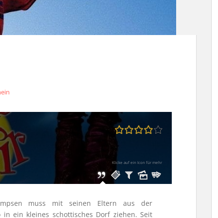
mein
Klicke auf ein Icon für mehr
mpsen muss mit seinen Eltern aus der
in ein kleines schottisches Dorf ziehen. Seit