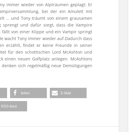
ony immer wieder von Alpträumen geplagt: Er
Vampirversammlung, bei der ein Amulett mit
ielt ... und Tony träumt von einem grausamen
 sprengt und dafür sorgt, dass die Vampire
n fällt von einer Klippe und ein Vampir springt
elle wacht Tony immer wieder auf.Dadurch dass
 erzählt, findet er keine Freunde in seiner
itet für den schottischen Lord McAshton und
ck einen neuen Golfplatz anlegen. McAshtons
d denken sich regelmäßig neue Demütigungen
teilen
E-Mail
RSS-feed