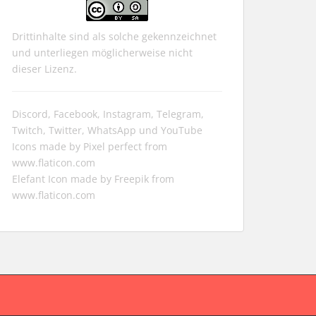
Drittinhalte sind als solche gekennzeichnet
und unterliegen möglicherweise nicht
dieser Lizenz.
Discord, Facebook, Instagram, Telegram,
Twitch, Twitter, WhatsApp und YouTube
Icons made by
Pixel perfect
from
www.flaticon.com
Elefant Icon made by
Freepik
from
www.flaticon.com