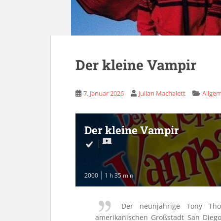
Der kleine Vampir
7. Januar 2026
Julian Machalett
Allge
Der kleine Vampir
2000
1 h 35 min
Der neunjährige Tony Tho
amerikanischen Großstadt San Diego 