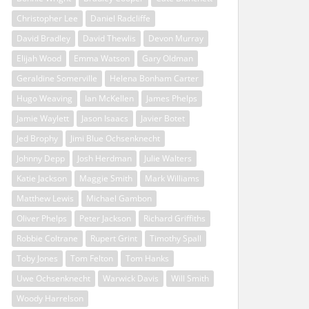
Christopher Lee
Daniel Radcliffe
David Bradley
David Thewlis
Devon Murray
Elijah Wood
Emma Watson
Gary Oldman
Geraldine Somerville
Helena Bonham Carter
Hugo Weaving
Ian McKellen
James Phelps
Jamie Waylett
Jason Isaacs
Javier Botet
Jed Brophy
Jimi Blue Ochsenknecht
Johnny Depp
Josh Herdman
Julie Walters
Katie Jackson
Maggie Smith
Mark Williams
Matthew Lewis
Michael Gambon
Oliver Phelps
Peter Jackson
Richard Griffiths
Robbie Coltrane
Rupert Grint
Timothy Spall
Toby Jones
Tom Felton
Tom Hanks
Uwe Ochsenknecht
Warwick Davis
Will Smith
Woody Harrelson