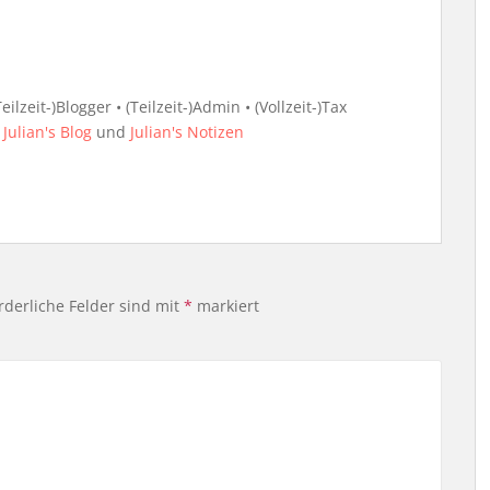
ilzeit-)Blogger • (Teilzeit-)Admin • (Vollzeit-)Tax
i
Julian's Blog
und
Julian's Notizen
rderliche Felder sind mit
*
markiert