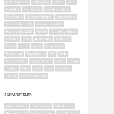
Dokumentation
Entwicklung
Fiktion
Filme
Filmreihe
Fortsetzung
Franziska Pigulla
Fritz Honka
Gelegenheitsspiel
Horrorctober
Horrorctober2019
Horrorctober2020
Horrorctober2022
Hostel
Human Centipede
Hörbuch
Indie
Julian's Blog
Kostenlos
Leben
Limbo
Lucius
Open World
PlayStation
PlayStation 4
PS4
Serie
Serienmörder
Smoky Barrett
Spiele
Steam
Technik
Teil 1
Teil 2
Test
Testreihe
Thriller
Websiteerstellung
SCHAUSPIELER
Adrian Rawlins
Alan Rickman
Alfred Enoch
Bonnie Wright
Bradley Cooper
Cate Blanchett