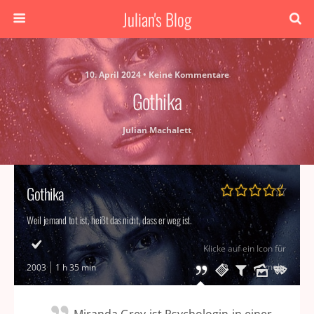
Julian's Blog
10. April 2024 • Keine Kommentare
Gothika
Julian Machalett
Gothika
Weil jemand tot ist, heißt das nicht, dass er weg ist.
Klicke auf ein Icon für
mehr
2003
1 h 35 min