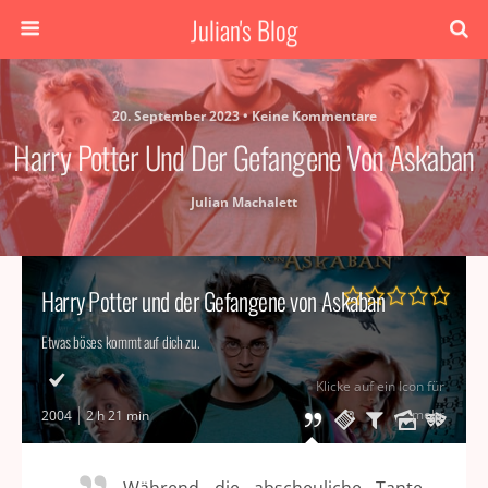
Julian's Blog
20. September 2023 • Keine Kommentare
Harry Potter Und Der Gefangene Von Askaban
Julian Machalett
Harry Potter und der Gefangene von Askaban
Etwas böses kommt auf dich zu.
Klicke auf ein Icon für
mehr
2004
2 h 21 min