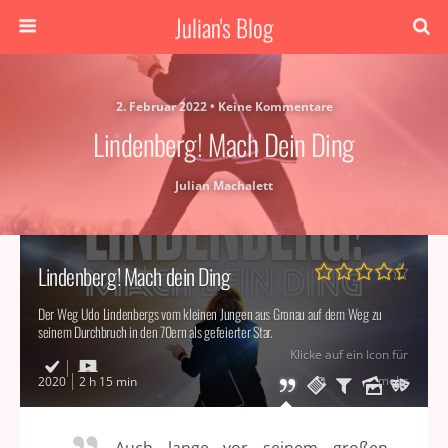
Julian's Blog
2. Februar 2022 • Keine Kommentare
Lindenberg! Mach Dein Ding
Julian Machalett
Lindenberg! Mach dein Ding
Der Weg Udo Lindenbergs vom kleinen Jungen aus Gronau auf dem Weg zu
seinem Durchbruch in den 70ern als gefeierter Star.
Klicke auf ein Icon für
mehr
2020
2 h 15 min