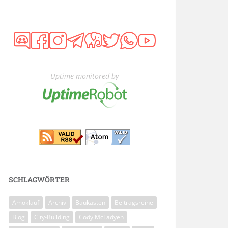
Uptime monitored by
SCHLAGWÖRTER
Amoklauf
Archiv
Baukasten
Beitragsreihe
Blog
City-Building
Cody McFadyen