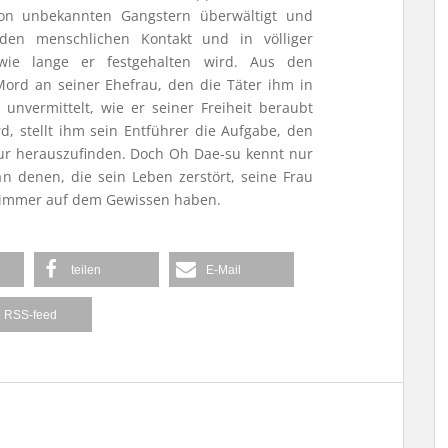
von unbekannten Gangstern überwältigt und
den menschlichen Kontakt und in völliger
wie lange er festgehalten wird. Aus den
ord an seiner Ehefrau, den die Täter ihm in
unvermittelt, wie er seiner Freiheit beraubt
d, stellt ihm sein Entführer die Aufgabe, den
ur herauszufinden. Doch Oh Dae-su kennt nur
an denen, die sein Leben zerstört, seine Frau
r immer auf dem Gewissen haben.
teilen
E-Mail
RSS-feed