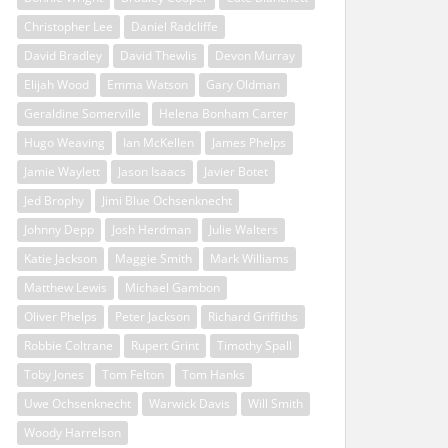
Christopher Lee
Daniel Radcliffe
David Bradley
David Thewlis
Devon Murray
Elijah Wood
Emma Watson
Gary Oldman
Geraldine Somerville
Helena Bonham Carter
Hugo Weaving
Ian McKellen
James Phelps
Jamie Waylett
Jason Isaacs
Javier Botet
Jed Brophy
Jimi Blue Ochsenknecht
Johnny Depp
Josh Herdman
Julie Walters
Katie Jackson
Maggie Smith
Mark Williams
Matthew Lewis
Michael Gambon
Oliver Phelps
Peter Jackson
Richard Griffiths
Robbie Coltrane
Rupert Grint
Timothy Spall
Toby Jones
Tom Felton
Tom Hanks
Uwe Ochsenknecht
Warwick Davis
Will Smith
Woody Harrelson