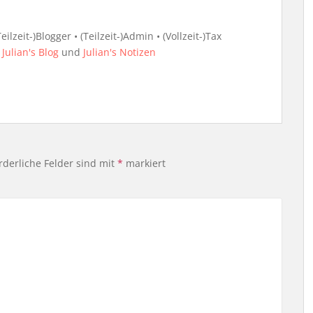
ilzeit-)Blogger • (Teilzeit-)Admin • (Vollzeit-)Tax
i
Julian's Blog
und
Julian's Notizen
rderliche Felder sind mit
*
markiert