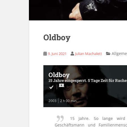
Oldboy
Allgeme
9. Juni 2021
Julian Machalett
Oldboy
15 Jahre eingesperrt. 5 Tage Zeit für Rach
2003
2 h 00 min
15 Jahre. So lange wird O
Geschäftsmann und Familienmens