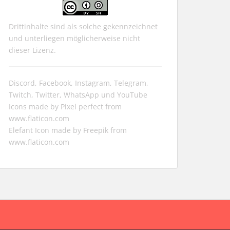
Drittinhalte sind als solche gekennzeichnet
und unterliegen möglicherweise nicht
dieser Lizenz.
Discord, Facebook, Instagram, Telegram,
Twitch, Twitter, WhatsApp und YouTube
Icons made by
Pixel perfect
from
www.flaticon.com
Elefant Icon made by
Freepik
from
www.flaticon.com