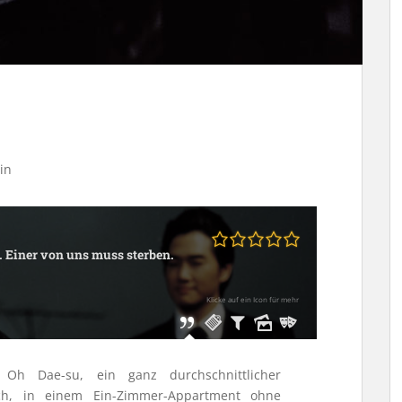
in
e. Einer von uns muss sterben.
Klicke auf ein Icon für mehr
h Dae-su, ein ganz durchschnittlicher
ch, in einem Ein-Zimmer-Appartment ohne