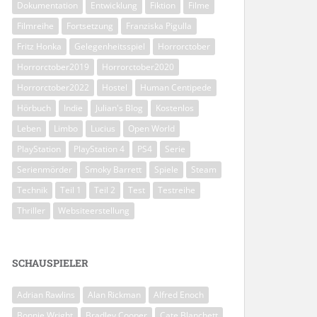
Dokumentation
Entwicklung
Fiktion
Filme
Filmreihe
Fortsetzung
Franziska Pigulla
Fritz Honka
Gelegenheitsspiel
Horrorctober
Horrorctober2019
Horrorctober2020
Horrorctober2022
Hostel
Human Centipede
Hörbuch
Indie
Julian's Blog
Kostenlos
Leben
Limbo
Lucius
Open World
PlayStation
PlayStation 4
PS4
Serie
Serienmörder
Smoky Barrett
Spiele
Steam
Technik
Teil 1
Teil 2
Test
Testreihe
Thriller
Websiteerstellung
SCHAUSPIELER
Adrian Rawlins
Alan Rickman
Alfred Enoch
Bonnie Wright
Bradley Cooper
Cate Blanchett