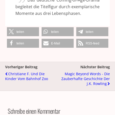
Das deutsche Coming-of-Age-Drama
begleitet die Titelfigur durch exemplarische
Momente aus drei Lebensphasen.
teilen
teilen
teilen
teilen
E-Mail
RSS-feed
Vorheriger Beitrag
Nächster Beitrag
Christiane F. Und Die
Magic Beyond Words - Die
Kinder Vom Bahnhof Zoo
Zauberhafte Geschichte Der
J.K. Rowling
Schreibe einen Kommentar