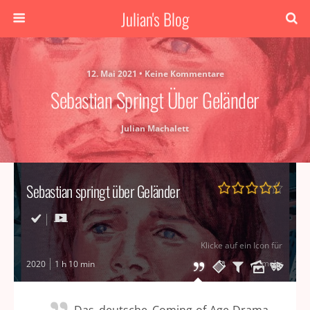
Julian's Blog
12. Mai 2021 • Keine Kommentare
Sebastian Springt Über Geländer
Julian Machalett
Sebastian springt über Geländer
Klicke auf ein Icon für
mehr
2020
1 h 10 min