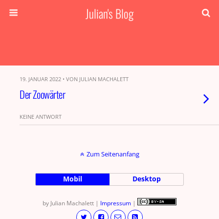
Julian's Blog
19. JANUAR 2022 • VON JULIAN MACHALETT
Der Zoowärter
KEINE ANTWORT
Zum Seitenanfang
Mobil
Desktop
by Julian Machalett |
Impressum
|