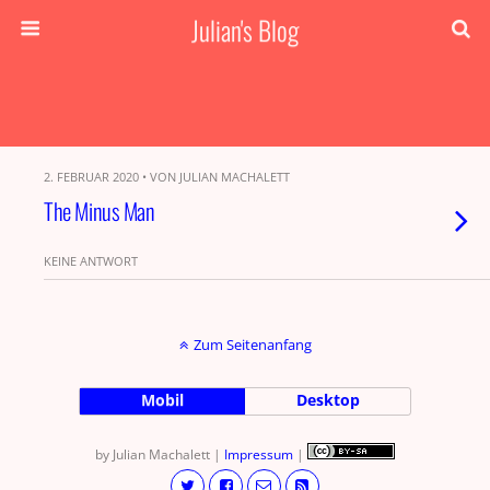
Julian's Blog
2. FEBRUAR 2020 • VON JULIAN MACHALETT
The Minus Man
KEINE ANTWORT
Zum Seitenanfang
Mobil
Desktop
by Julian Machalett |
Impressum
|