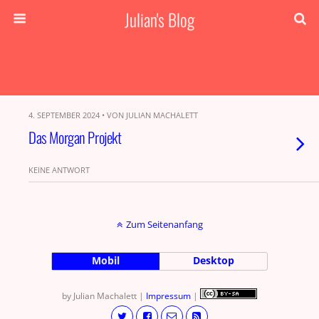
Julian's Blog
4. SEPTEMBER 2024 • VON JULIAN MACHALETT
Das Morgan Projekt
KEINE ANTWORT
Zum Seitenanfang
Mobil
Desktop
by Julian Machalett |
Impressum
|