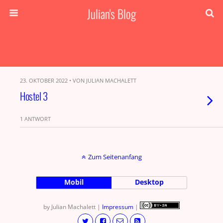
Julian's Blog
23. OKTOBER 2022 • VON JULIAN MACHALETT
Hostel 3
1 ANTWORT
Zum Seitenanfang
Mobil
Desktop
by Julian Machalett |
Impressum
|