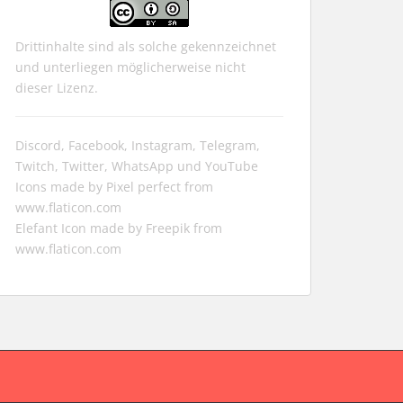
Drittinhalte sind als solche gekennzeichnet
und unterliegen möglicherweise nicht
dieser Lizenz.
Discord, Facebook, Instagram, Telegram,
Twitch, Twitter, WhatsApp und YouTube
Icons made by
Pixel perfect
from
www.flaticon.com
Elefant Icon made by
Freepik
from
www.flaticon.com