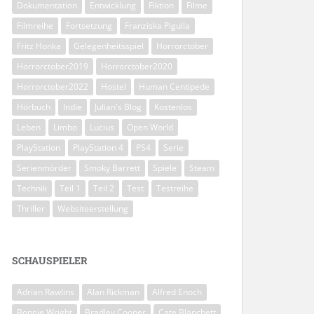
Dokumentation
Entwicklung
Fiktion
Filme
Filmreihe
Fortsetzung
Franziska Pigulla
Fritz Honka
Gelegenheitsspiel
Horrorctober
Horrorctober2019
Horrorctober2020
Horrorctober2022
Hostel
Human Centipede
Hörbuch
Indie
Julian's Blog
Kostenlos
Leben
Limbo
Lucius
Open World
PlayStation
PlayStation 4
PS4
Serie
Serienmörder
Smoky Barrett
Spiele
Steam
Technik
Teil 1
Teil 2
Test
Testreihe
Thriller
Websiteerstellung
SCHAUSPIELER
Adrian Rawlins
Alan Rickman
Alfred Enoch
Bonnie Wright
Bradley Cooper
Cate Blanchett