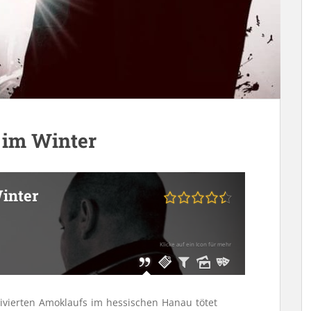
 im Winter
inter
Klicke auf ein Icon für mehr
ivierten Amoklaufs im hessischen Hanau tötet