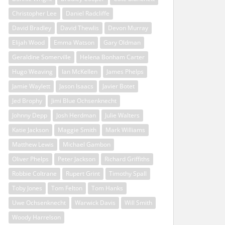
Christopher Lee
Daniel Radcliffe
David Bradley
David Thewlis
Devon Murray
Elijah Wood
Emma Watson
Gary Oldman
Geraldine Somerville
Helena Bonham Carter
Hugo Weaving
Ian McKellen
James Phelps
Jamie Waylett
Jason Isaacs
Javier Botet
Jed Brophy
Jimi Blue Ochsenknecht
Johnny Depp
Josh Herdman
Julie Walters
Katie Jackson
Maggie Smith
Mark Williams
Matthew Lewis
Michael Gambon
Oliver Phelps
Peter Jackson
Richard Griffiths
Robbie Coltrane
Rupert Grint
Timothy Spall
Toby Jones
Tom Felton
Tom Hanks
Uwe Ochsenknecht
Warwick Davis
Will Smith
Woody Harrelson