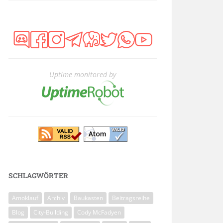
Uptime monitored by
SCHLAGWÖRTER
Amoklauf
Archiv
Baukasten
Beitragsreihe
Blog
City-Building
Cody McFadyen