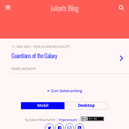
Julian's Blog
11. MAI 2022 • VON JULIAN MACHALETT
Guardians of the Galaxy
KEINE ANTWORT
Zum Seitenanfang
Mobil
Desktop
by Julian Machalett |
Impressum
|