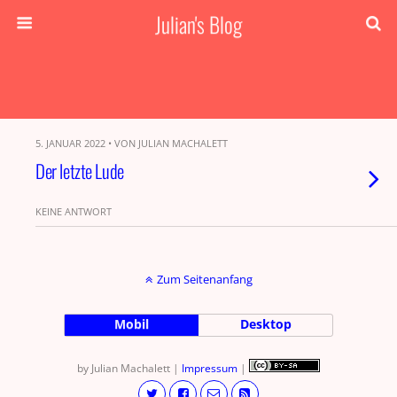
Julian's Blog
5. JANUAR 2022 • VON JULIAN MACHALETT
Der letzte Lude
KEINE ANTWORT
Zum Seitenanfang
Mobil
Desktop
by Julian Machalett |
Impressum
|