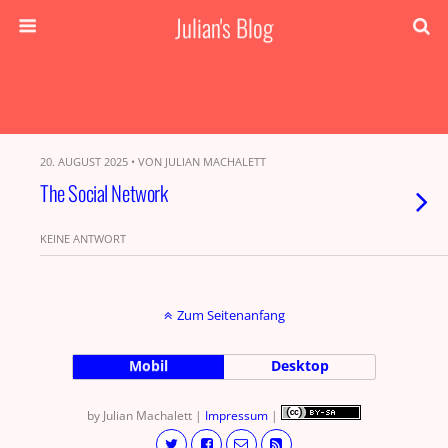
Julian's Blog
20. AUGUST 2025 • VON JULIAN MACHALETT
The Social Network
KEINE ANTWORT
Zum Seitenanfang
Mobil
Desktop
by Julian Machalett |
Impressum
|