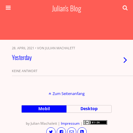
Julian's Blog
28. APRIL 2021 • VON JULIAN MACHALETT
Yesterday
KEINE ANTWORT
Zum Seitenanfang
Mobil
Desktop
by Julian Machalett |
Impressum
|