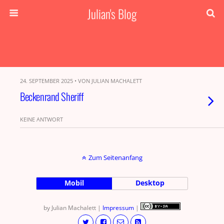
Julian's Blog
24. SEPTEMBER 2025 • VON JULIAN MACHALETT
Beckenrand Sheriff
KEINE ANTWORT
Zum Seitenanfang
Mobil
Desktop
by Julian Machalett |
Impressum
|