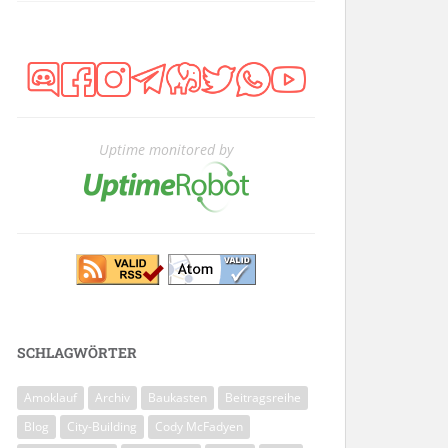
Uptime monitored by
SCHLAGWÖRTER
Amoklauf
Archiv
Baukasten
Beitragsreihe
Blog
City-Building
Cody McFadyen