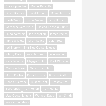
Christopher Lee
Daniel Radcliffe
David Bradley
David Thewlis
Devon Murray
Elijah Wood
Emma Watson
Gary Oldman
Geraldine Somerville
Helena Bonham Carter
Hugo Weaving
Ian McKellen
James Phelps
Jamie Waylett
Jason Isaacs
Javier Botet
Jed Brophy
Jimi Blue Ochsenknecht
Johnny Depp
Josh Herdman
Julie Walters
Katie Jackson
Maggie Smith
Mark Williams
Matthew Lewis
Michael Gambon
Oliver Phelps
Peter Jackson
Richard Griffiths
Robbie Coltrane
Rupert Grint
Timothy Spall
Toby Jones
Tom Felton
Tom Hanks
Uwe Ochsenknecht
Warwick Davis
Will Smith
Woody Harrelson