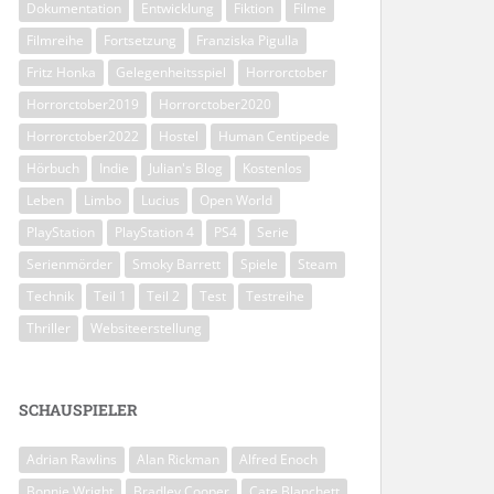
Dokumentation
Entwicklung
Fiktion
Filme
Filmreihe
Fortsetzung
Franziska Pigulla
Fritz Honka
Gelegenheitsspiel
Horrorctober
Horrorctober2019
Horrorctober2020
Horrorctober2022
Hostel
Human Centipede
Hörbuch
Indie
Julian's Blog
Kostenlos
Leben
Limbo
Lucius
Open World
PlayStation
PlayStation 4
PS4
Serie
Serienmörder
Smoky Barrett
Spiele
Steam
Technik
Teil 1
Teil 2
Test
Testreihe
Thriller
Websiteerstellung
SCHAUSPIELER
Adrian Rawlins
Alan Rickman
Alfred Enoch
Bonnie Wright
Bradley Cooper
Cate Blanchett