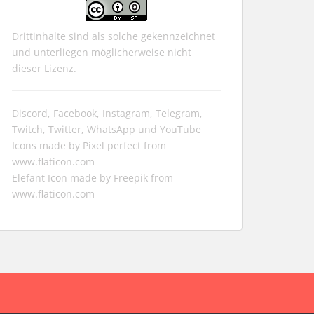
Drittinhalte sind als solche gekennzeichnet
und unterliegen möglicherweise nicht
dieser Lizenz.
Discord, Facebook, Instagram, Telegram,
Twitch, Twitter, WhatsApp und YouTube
Icons made by
Pixel perfect
from
www.flaticon.com
Elefant Icon made by
Freepik
from
www.flaticon.com