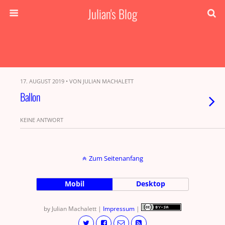
Julian's Blog
17. AUGUST 2019 • VON JULIAN MACHALETT
Ballon
KEINE ANTWORT
Zum Seitenanfang
Mobil
Desktop
by Julian Machalett |
Impressum
|