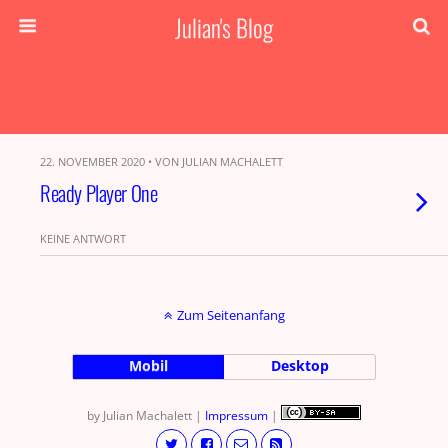
Julian's Blog
22. NOVEMBER 2020 • VON JULIAN MACHALETT
Ready Player One
KEINE ANTWORT
Zum Seitenanfang
Mobil
Desktop
by Julian Machalett |
Impressum
|