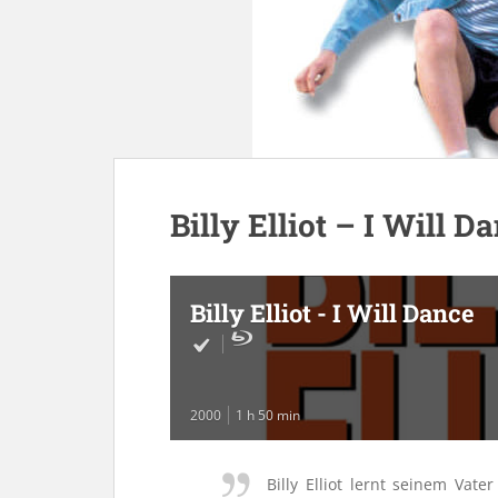
Billy Elliot – I Will D
Billy Elliot - I Will Dance
2000
1 h 50 min
Billy Elliot lernt seinem Vate