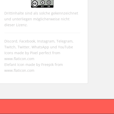
Drittinhalte sind als solche gekennzeichnet
und unterliegen möglicherweise nicht
dieser Lizenz.
Discord, Facebook, Instagram, Telegram,
Twitch, Twitter, WhatsApp und YouTube
Icons made by
Pixel perfect
from
www.flaticon.com
Elefant Icon made by
Freepik
from
www.flaticon.com