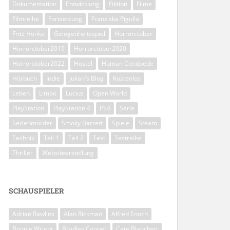
Dokumentation
Entwicklung
Fiktion
Filme
Filmreihe
Fortsetzung
Franziska Pigulla
Fritz Honka
Gelegenheitsspiel
Horrorctober
Horrorctober2019
Horrorctober2020
Horrorctober2022
Hostel
Human Centipede
Hörbuch
Indie
Julian's Blog
Kostenlos
Leben
Limbo
Lucius
Open World
PlayStation
PlayStation 4
PS4
Serie
Serienmörder
Smoky Barrett
Spiele
Steam
Technik
Teil 1
Teil 2
Test
Testreihe
Thriller
Websiteerstellung
SCHAUSPIELER
Adrian Rawlins
Alan Rickman
Alfred Enoch
Bonnie Wright
Bradley Cooper
Cate Blanchett