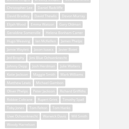
Christopher Lee
Daniel Radcliffe
David Bradley
David Thewlis
Devon Murray
Elijah Wood
Emma Watson
Gary Oldman
Geraldine Somerville
Helena Bonham Carter
Hugo Weaving
Ian McKellen
James Phelps
Jamie Waylett
Jason Isaacs
Javier Botet
Jed Brophy
Jimi Blue Ochsenknecht
Johnny Depp
Josh Herdman
Julie Walters
Katie Jackson
Maggie Smith
Mark Williams
Matthew Lewis
Michael Gambon
Oliver Phelps
Peter Jackson
Richard Griffiths
Robbie Coltrane
Rupert Grint
Timothy Spall
Toby Jones
Tom Felton
Tom Hanks
Uwe Ochsenknecht
Warwick Davis
Will Smith
Woody Harrelson