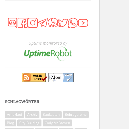
Uptime monitored by
SCHLAGWÖRTER
Amoklauf
Archiv
Baukasten
Beitragsreihe
Blog
City-Building
Cody McFadyen