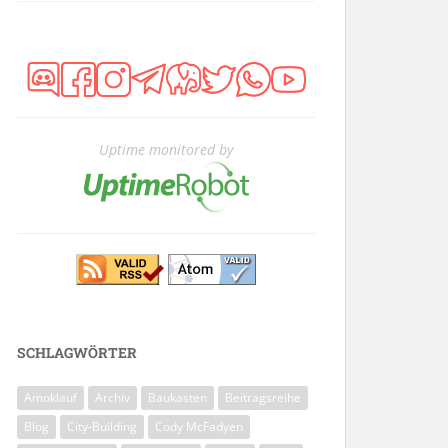
Uptime monitored by
SCHLAGWÖRTER
Amoklauf
Archiv
Baukasten
Beitragsreihe
Blog
City-Building
Cody McFadyen