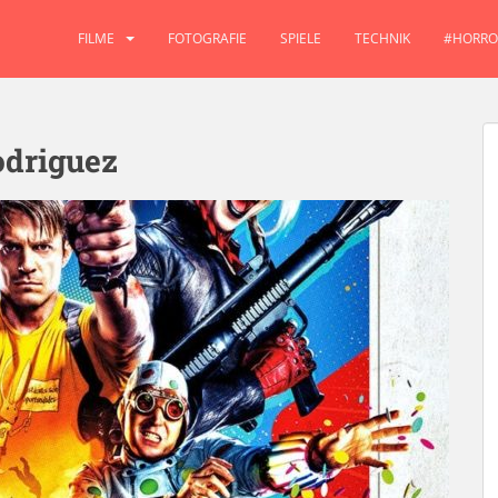
FILME
FOTOGRAFIE
SPIELE
TECHNIK
#HORRO
odriguez