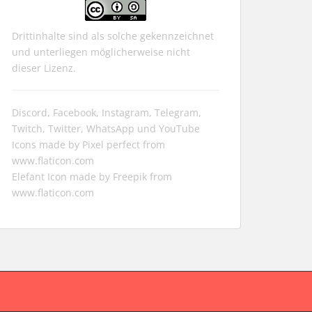
Drittinhalte sind als solche gekennzeichnet
und unterliegen möglicherweise nicht
dieser Lizenz.
Discord, Facebook, Instagram, Telegram,
Twitch, Twitter, WhatsApp und YouTube
Icons made by
Pixel perfect
from
www.flaticon.com
Elefant Icon made by
Freepik
from
www.flaticon.com