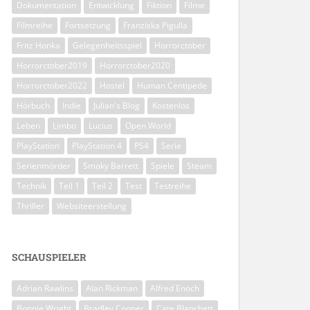
Dokumentation
Entwicklung
Fiktion
Filme
Filmreihe
Fortsetzung
Franziska Pigulla
Fritz Honka
Gelegenheitsspiel
Horrorctober
Horrorctober2019
Horrorctober2020
Horrorctober2022
Hostel
Human Centipede
Hörbuch
Indie
Julian's Blog
Kostenlos
Leben
Limbo
Lucius
Open World
PlayStation
PlayStation 4
PS4
Serie
Serienmörder
Smoky Barrett
Spiele
Steam
Technik
Teil 1
Teil 2
Test
Testreihe
Thriller
Websiteerstellung
SCHAUSPIELER
Adrian Rawlins
Alan Rickman
Alfred Enoch
Bonnie Wright
Bradley Cooper
Cate Blanchett