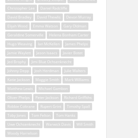
Christopher Lee
Daniel Radcliffe
David Bradley
David Thewlis
Devon Murray
Elijah Wood
Emma Watson
Gary Oldman
Geraldine Somerville
Helena Bonham Carter
Hugo Weaving
Ian McKellen
James Phelps
Jamie Waylett
Jason Isaacs
Javier Botet
Jed Brophy
Jimi Blue Ochsenknecht
Johnny Depp
Josh Herdman
Julie Walters
Katie Jackson
Maggie Smith
Mark Williams
Matthew Lewis
Michael Gambon
Oliver Phelps
Peter Jackson
Richard Griffiths
Robbie Coltrane
Rupert Grint
Timothy Spall
Toby Jones
Tom Felton
Tom Hanks
Uwe Ochsenknecht
Warwick Davis
Will Smith
Woody Harrelson