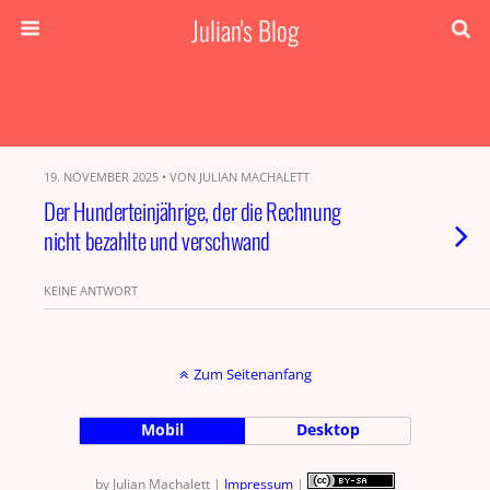
Julian's Blog
19. NOVEMBER 2025 • VON JULIAN MACHALETT
Der Hunderteinjährige, der die Rechnung
nicht bezahlte und verschwand
KEINE ANTWORT
Zum Seitenanfang
Mobil
Desktop
by Julian Machalett |
Impressum
|