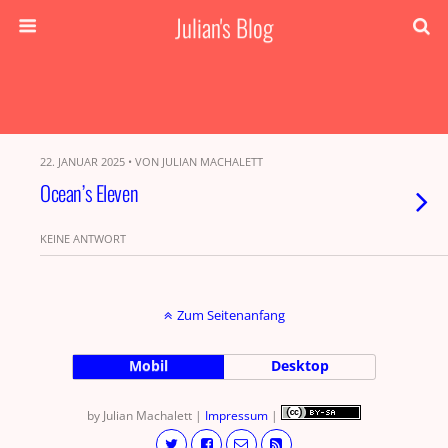
Julian's Blog
22. JANUAR 2025 • VON JULIAN MACHALETT
Ocean’s Eleven
KEINE ANTWORT
Zum Seitenanfang
Mobil
Desktop
by Julian Machalett |
Impressum
|