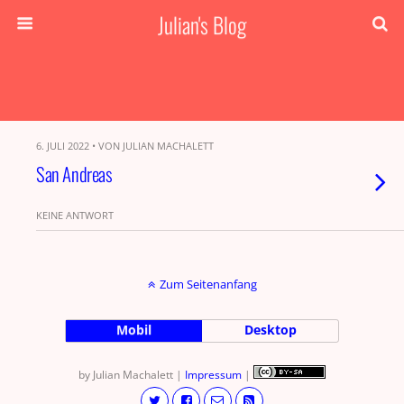
Julian's Blog
6. JULI 2022 • VON JULIAN MACHALETT
San Andreas
KEINE ANTWORT
Zum Seitenanfang
Mobil
Desktop
by Julian Machalett |
Impressum
|