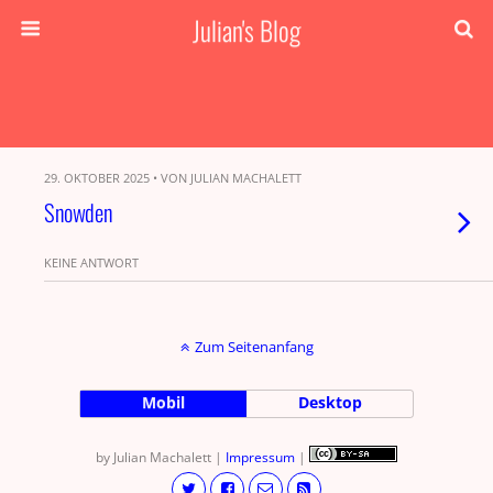
Julian's Blog
29. OKTOBER 2025 • VON JULIAN MACHALETT
Snowden
KEINE ANTWORT
Zum Seitenanfang
Mobil
Desktop
by Julian Machalett |
Impressum
|