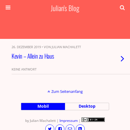
Julian's Blog
26. DEZEMBER 2019 • VON JULIAN MACHALETT
Kevin – Allein zu Haus
KEINE ANTWORT
Zum Seitenanfang
Mobil
Desktop
by Julian Machalett |
Impressum
|