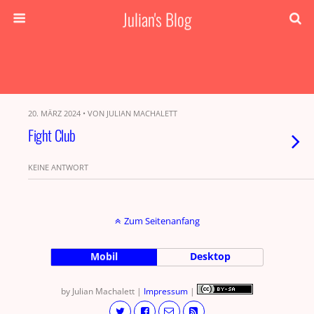
Julian's Blog
20. MÄRZ 2024 • VON JULIAN MACHALETT
Fight Club
KEINE ANTWORT
Zum Seitenanfang
Mobil
Desktop
by Julian Machalett |
Impressum
|