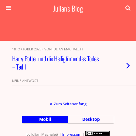
Julian's Blog
18. OKTOBER 2023 • VON JULIAN MACHALETT
Harry Potter und die Heiligtümer des Todes
– Teil 1
KEINE ANTWORT
Zum Seitenanfang
Mobil
Desktop
by Julian Machalett |
Impressum
|