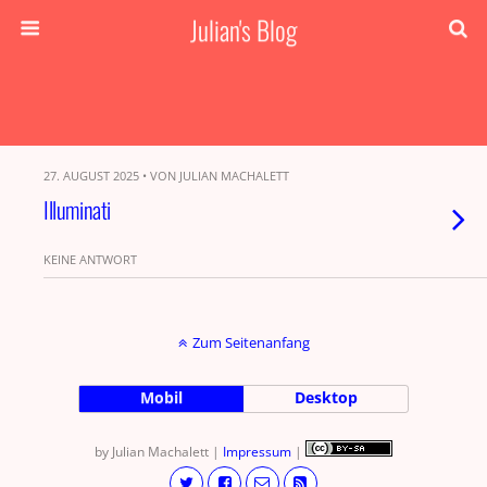
Julian's Blog
27. AUGUST 2025 • VON JULIAN MACHALETT
Illuminati
KEINE ANTWORT
Zum Seitenanfang
Mobil
Desktop
by Julian Machalett |
Impressum
|