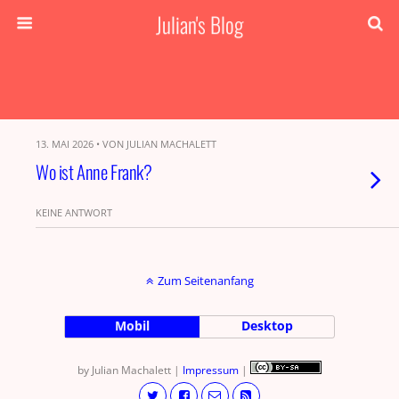
Julian's Blog
13. MAI 2026 • VON JULIAN MACHALETT
Wo ist Anne Frank?
KEINE ANTWORT
Zum Seitenanfang
Mobil
Desktop
by Julian Machalett |
Impressum
|