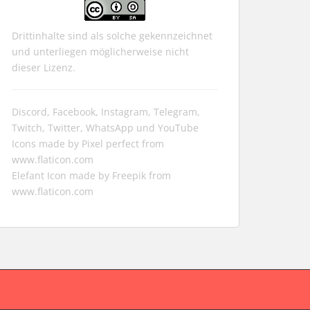
Drittinhalte sind als solche gekennzeichnet
und unterliegen möglicherweise nicht
dieser Lizenz.
Discord, Facebook, Instagram, Telegram,
Twitch, Twitter, WhatsApp und YouTube
Icons made by
Pixel perfect
from
www.flaticon.com
Elefant Icon made by
Freepik
from
www.flaticon.com