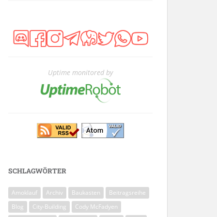
Uptime monitored by
SCHLAGWÖRTER
Amoklauf
Archiv
Baukasten
Beitragsreihe
Blog
City-Building
Cody McFadyen