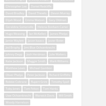
Christopher Lee
Daniel Radcliffe
David Bradley
David Thewlis
Devon Murray
Elijah Wood
Emma Watson
Gary Oldman
Geraldine Somerville
Helena Bonham Carter
Hugo Weaving
Ian McKellen
James Phelps
Jamie Waylett
Jason Isaacs
Javier Botet
Jed Brophy
Jimi Blue Ochsenknecht
Johnny Depp
Josh Herdman
Julie Walters
Katie Jackson
Maggie Smith
Mark Williams
Matthew Lewis
Michael Gambon
Oliver Phelps
Peter Jackson
Richard Griffiths
Robbie Coltrane
Rupert Grint
Timothy Spall
Toby Jones
Tom Felton
Tom Hanks
Uwe Ochsenknecht
Warwick Davis
Will Smith
Woody Harrelson