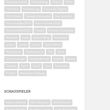
Dokumentation
Entwicklung
Fiktion
Filme
Filmreihe
Fortsetzung
Franziska Pigulla
Fritz Honka
Gelegenheitsspiel
Horrorctober
Horrorctober2019
Horrorctober2020
Horrorctober2022
Hostel
Human Centipede
Hörbuch
Indie
Julian's Blog
Kostenlos
Leben
Limbo
Lucius
Open World
PlayStation
PlayStation 4
PS4
Serie
Serienmörder
Smoky Barrett
Spiele
Steam
Technik
Teil 1
Teil 2
Test
Testreihe
Thriller
Websiteerstellung
SCHAUSPIELER
Adrian Rawlins
Alan Rickman
Alfred Enoch
Bonnie Wright
Bradley Cooper
Cate Blanchett