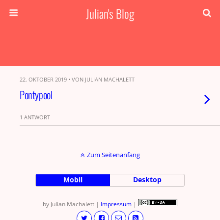
Julian's Blog
22. OKTOBER 2019 • VON JULIAN MACHALETT
Pontypool
1 ANTWORT
Zum Seitenanfang
Mobil
Desktop
by Julian Machalett |
Impressum
|