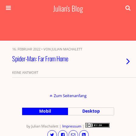
Julian's Blog
16. FEBRUAR 2022 • VON JULIAN MACHALETT
Spider-Man: Far From Home
KEINE ANTWORT
Zum Seitenanfang
Mobil
Desktop
by Julian Machalett |
Impressum
|