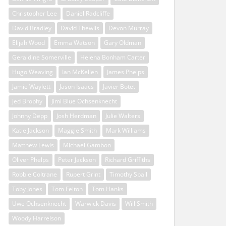
Christopher Lee
Daniel Radcliffe
David Bradley
David Thewlis
Devon Murray
Elijah Wood
Emma Watson
Gary Oldman
Geraldine Somerville
Helena Bonham Carter
Hugo Weaving
Ian McKellen
James Phelps
Jamie Waylett
Jason Isaacs
Javier Botet
Jed Brophy
Jimi Blue Ochsenknecht
Johnny Depp
Josh Herdman
Julie Walters
Katie Jackson
Maggie Smith
Mark Williams
Matthew Lewis
Michael Gambon
Oliver Phelps
Peter Jackson
Richard Griffiths
Robbie Coltrane
Rupert Grint
Timothy Spall
Toby Jones
Tom Felton
Tom Hanks
Uwe Ochsenknecht
Warwick Davis
Will Smith
Woody Harrelson