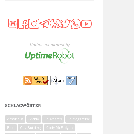
Uptime monitored by
SCHLAGWÖRTER
Amoklauf
Archiv
Baukasten
Beitragsreihe
Blog
City-Building
Cody McFadyen