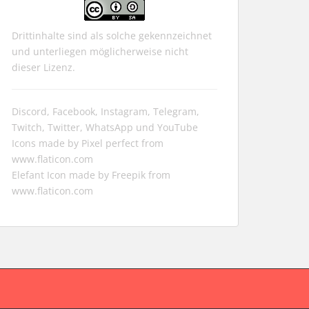
Drittinhalte sind als solche gekennzeichnet
und unterliegen möglicherweise nicht
dieser Lizenz.
Discord, Facebook, Instagram, Telegram,
Twitch, Twitter, WhatsApp und YouTube
Icons made by
Pixel perfect
from
www.flaticon.com
Elefant Icon made by
Freepik
from
www.flaticon.com