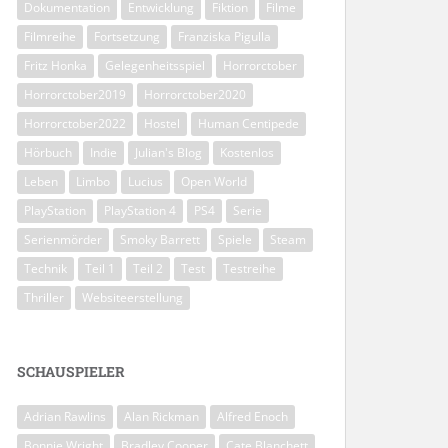
Dokumentation
Entwicklung
Fiktion
Filme
Filmreihe
Fortsetzung
Franziska Pigulla
Fritz Honka
Gelegenheitsspiel
Horrorctober
Horrorctober2019
Horrorctober2020
Horrorctober2022
Hostel
Human Centipede
Hörbuch
Indie
Julian's Blog
Kostenlos
Leben
Limbo
Lucius
Open World
PlayStation
PlayStation 4
PS4
Serie
Serienmörder
Smoky Barrett
Spiele
Steam
Technik
Teil 1
Teil 2
Test
Testreihe
Thriller
Websiteerstellung
SCHAUSPIELER
Adrian Rawlins
Alan Rickman
Alfred Enoch
Bonnie Wright
Bradley Cooper
Cate Blanchett