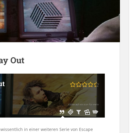
ay Out
ut
Klicke auf ein Icon für mehr
issentlich in einer weiteren Serie von Escape