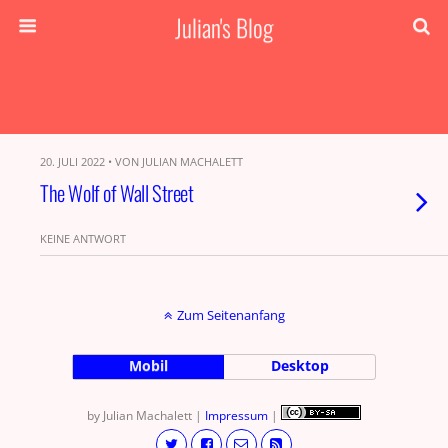
Julian's Blog
20. JULI 2022 • VON JULIAN MACHALETT
The Wolf of Wall Street
KEINE ANTWORT
Zum Seitenanfang
Mobil
Desktop
by Julian Machalett |
Impressum
|