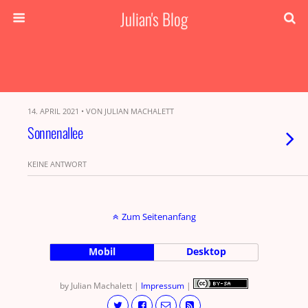
Julian's Blog
14. APRIL 2021 • VON JULIAN MACHALETT
Sonnenallee
KEINE ANTWORT
Zum Seitenanfang
Mobil
Desktop
by Julian Machalett |
Impressum
|