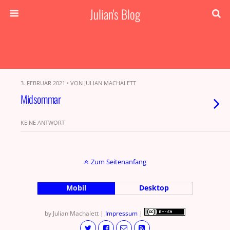
Julian's Blog
3. FEBRUAR 2021 • VON JULIAN MACHALETT
Midsommar
KEINE ANTWORT
Zum Seitenanfang
Mobil
Desktop
by Julian Machalett |
Impressum
|