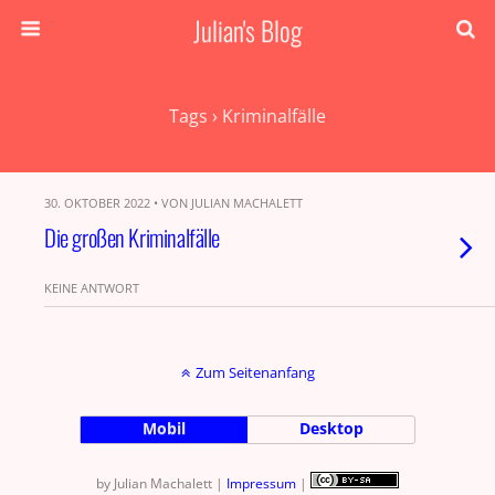
Julian's Blog
Tags › Kriminalfälle
30. OKTOBER 2022 • VON JULIAN MACHALETT
Die großen Kriminalfälle
KEINE ANTWORT
Zum Seitenanfang
Mobil
Desktop
by Julian Machalett |
Impressum
|