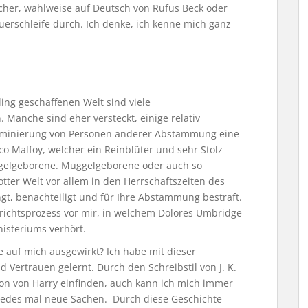
ücher, wahlweise auf Deutsch von Rufus Beck oder
uerschleife durch. Ich denke, ich kenne mich ganz
ling geschaffenen Welt sind viele
. Manche sind eher versteckt, einige relativ
skriminierung von Personen anderer Abstammung eine
aco Malfoy, welcher ein Reinblüter und sehr Stolz
ggelgeborene. Muggelgeborene oder auch so
tter Welt vor allem in den Herrschaftszeiten des
gt, benachteiligt und für Ihre Abstammung bestraft.
richtsprozess vor mir, in welchem Dolores Umbridge
nisteriums verhört.
e auf mich ausgewirkt? Ich habe mit dieser
d Vertrauen gelernt. Durch den Schreibstil von J. K.
tion von Harry einfinden, auch kann ich mich immer
e jedes mal neue Sachen. Durch diese Geschichte