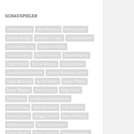
SCHAUSPIELER
Adrian Rawlins
Alan Rickman
Alfred Enoch
Bonnie Wright
Bradley Cooper
Cate Blanchett
Christopher Lee
Daniel Radcliffe
David Bradley
David Thewlis
Devon Murray
Elijah Wood
Emma Watson
Gary Oldman
Geraldine Somerville
Helena Bonham Carter
Hugo Weaving
Ian McKellen
James Phelps
Jamie Waylett
Jason Isaacs
Javier Botet
Jed Brophy
Jimi Blue Ochsenknecht
Johnny Depp
Josh Herdman
Julie Walters
Katie Jackson
Maggie Smith
Mark Williams
Matthew Lewis
Michael Gambon
Oliver Phelps
Peter Jackson
Richard Griffiths