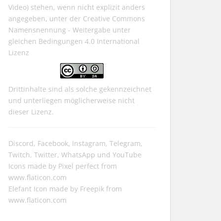
Video) stehen, wenn nicht explizit anders
angegeben, unter der
Creative Commons
Namensnennung - Weitergabe unter
gleichen Bedingungen 4.0 International
Lizenz
Drittinhalte sind als solche gekennzeichnet
und unterliegen möglicherweise nicht
dieser Lizenz.
Discord, Facebook, Instagram, Telegram,
Twitch, Twitter, WhatsApp und YouTube
Icons made by
Pixel perfect
from
www.flaticon.com
Elefant Icon made by
Freepik
from
www.flaticon.com