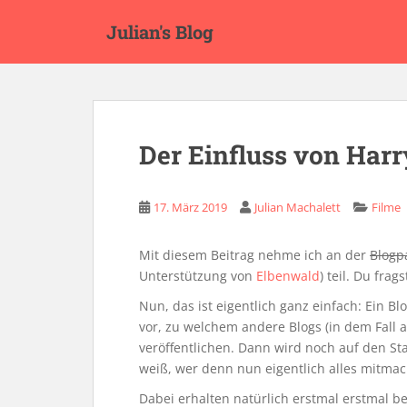
S
Julian's Blog
k
i
p
t
o
m
Der Einfluss von Harr
a
i
n
17. März 2019
Julian Machalett
Filme
c
o
Mit diesem Beitrag nehme ich an der
Blogp
n
Unterstützung von
Elbenwald
) teil. Du frag
t
e
Nun, das ist eigentlich ganz einfach: Ein Bl
n
vor, zu welchem andere Blogs (in dem Fall 
t
veröffentlichen. Dann wird noch auf den Star
weiß, wer denn nun eigentlich alles mitmac
Dabei erhalten natürlich erstmal erstmal be