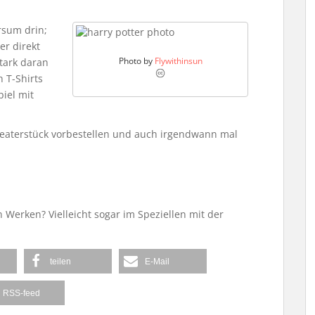
rsum drin;
r direkt
Photo by
Flywithinsun
tark daran
 T-Shirts
iel mit
eaterstück vorbestellen und auch irgendwann mal
n Werken? Vielleicht sogar im Speziellen mit der
teilen
E-Mail
RSS-feed