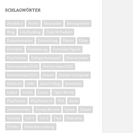
SCHLAGWÖRTER
Amoklauf
Archiv
Baukasten
Beitragsreihe
Blog
City-Building
Cody McFadyen
Dokumentation
Entwicklung
Fiktion
Filme
Filmreihe
Fortsetzung
Franziska Pigulla
Fritz Honka
Gelegenheitsspiel
Horrorctober
Horrorctober2019
Horrorctober2020
Horrorctober2022
Hostel
Human Centipede
Hörbuch
Indie
Julian's Blog
Kostenlos
Leben
Limbo
Lucius
Open World
PlayStation
PlayStation 4
PS4
Serie
Serienmörder
Smoky Barrett
Spiele
Steam
Technik
Teil 1
Teil 2
Test
Testreihe
Thriller
Websiteerstellung