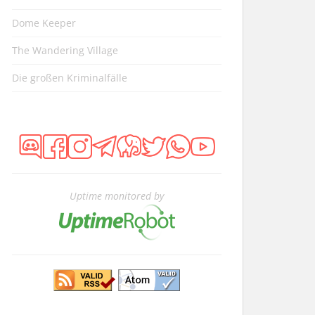
Dome Keeper
The Wandering Village
Die großen Kriminalfälle
Uptime monitored by