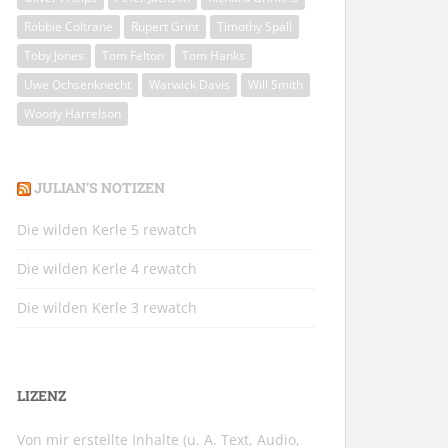
Robbie Coltrane
Rupert Grint
Timothy Spall
Toby Jones
Tom Felton
Tom Hanks
Uwe Ochsenknecht
Warwick Davis
Will Smith
Woody Harrelson
JULIAN’S NOTIZEN
Die wilden Kerle 5 rewatch
Die wilden Kerle 4 rewatch
Die wilden Kerle 3 rewatch
LIZENZ
Von mir erstellte Inhalte (u. A. Text, Audio,