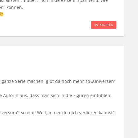
zialisten „mutiert“! Ich finde es sehr spannend, wie
en“ können.
ANTWORTEN
 ganze Serie machen, gibt da noch mehr so „Universen“
e Autorin aus, dass man sich in die Figuren einfühlen,
niversum“, so eine Welt, in der du dich verlieren kannst?