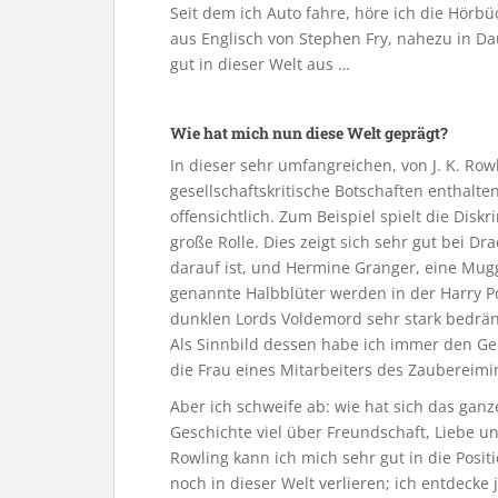
Seit dem ich Auto fahre, höre ich die Hörb
aus Englisch von Stephen Fry, nahezu in Da
gut in dieser Welt aus …
Wie hat mich nun diese Welt geprägt?
In dieser sehr umfangreichen, von J. K. Row
gesellschaftskritische Botschaften enthalten
offensichtlich. Zum Beispiel spielt die Di
große Rolle. Dies zeigt sich sehr gut bei Dr
darauf ist, und Hermine Granger, eine Mu
genannte Halbblüter werden in der Harry Po
dunklen Lords Voldemord sehr stark bedrän
Als Sinnbild dessen habe ich immer den Ge
die Frau eines Mitarbeiters des Zaubereimi
Aber ich schweife ab: wie hat sich das ganz
Geschichte viel über Freundschaft, Liebe un
Rowling kann ich mich sehr gut in die Posi
noch in dieser Welt verlieren; ich entdeck