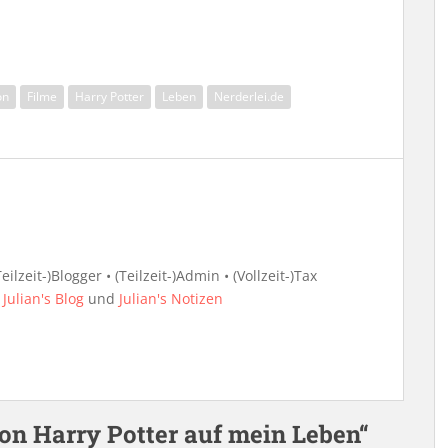
on
Filme
Harry Potter
Leben
Nerderlei.de
ilzeit-)Blogger • (Teilzeit-)Admin • (Vollzeit-)Tax
i
Julian's Blog
und
Julian's Notizen
on Harry Potter auf mein Leben“