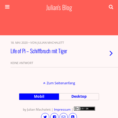
Julian's Blog
18. MAI 2020 • VON JULIAN MACHALETT
Life of Pi – Schiffbruch mit Tiger
KEINE ANTWORT
Zum Seitenanfang
Mobil
Desktop
by Julian Machalett |
Impressum
|