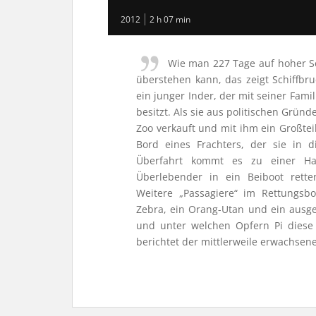
2012
2 h 07 min
Wie man 227 Tage auf hoher S
überstehen kann, das zeigt Schiffbruch
ein junger Inder, der mit seiner Famil
besitzt. Als sie aus politischen Gr
Zoo verkauft und mit ihm ein Großtei
Bord eines Frachters, der sie in 
Überfahrt kommt es zu einer Ha
Überlebender in ein Beiboot rette
Weitere „Passagiere“ im Rettungsbo
Zebra, ein Orang-Utan und ein ausg
und unter welchen Opfern Pi diese
berichtet der mittlerweile erwachsene