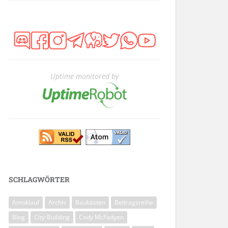
Uptime monitored by
SCHLAGWÖRTER
Amoklauf
Archiv
Baukasten
Beitragsreihe
Blog
City-Building
Cody McFadyen