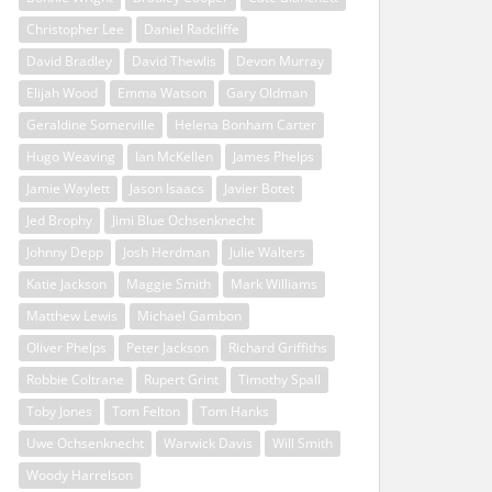
Christopher Lee
Daniel Radcliffe
David Bradley
David Thewlis
Devon Murray
Elijah Wood
Emma Watson
Gary Oldman
Geraldine Somerville
Helena Bonham Carter
Hugo Weaving
Ian McKellen
James Phelps
Jamie Waylett
Jason Isaacs
Javier Botet
Jed Brophy
Jimi Blue Ochsenknecht
Johnny Depp
Josh Herdman
Julie Walters
Katie Jackson
Maggie Smith
Mark Williams
Matthew Lewis
Michael Gambon
Oliver Phelps
Peter Jackson
Richard Griffiths
Robbie Coltrane
Rupert Grint
Timothy Spall
Toby Jones
Tom Felton
Tom Hanks
Uwe Ochsenknecht
Warwick Davis
Will Smith
Woody Harrelson