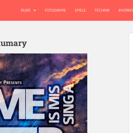
FILME
FOTOGRAFIE
SPIELE
TECHNIK
#HORRO
kumary