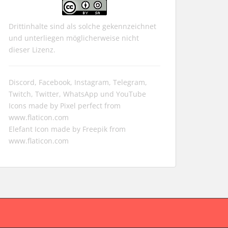
Drittinhalte sind als solche gekennzeichnet
und unterliegen möglicherweise nicht
dieser Lizenz.
Discord, Facebook, Instagram, Telegram,
Twitch, Twitter, WhatsApp und YouTube
Icons made by
Pixel perfect
from
www.flaticon.com
Elefant Icon made by
Freepik
from
www.flaticon.com