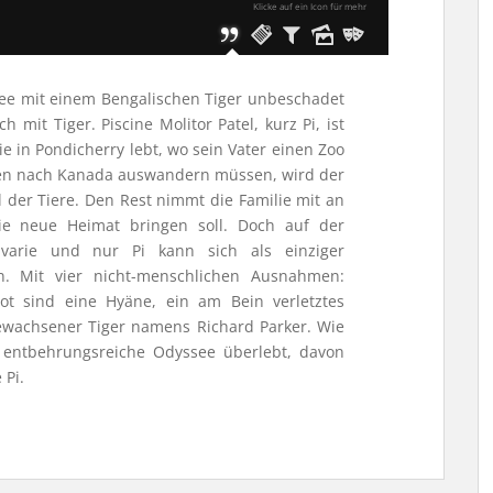
Klicke auf ein Icon für mehr
ee mit einem Bengalischen Tiger unbeschadet
 mit Tiger. Piscine Molitor Patel, kurz Pi, ist
ie in Pondicherry lebt, wo sein Vater einen Zoo
ünden nach Kanada auswandern müssen, wird der
l der Tiere. Den Rest nimmt die Familie mit an
die neue Heimat bringen soll. Doch auf der
varie und nur Pi kann sich als einziger
n. Mit vier nicht-menschlichen Ausnahmen:
ot sind eine Hyäne, ein am Bein verletztes
ewachsener Tiger namens Richard Parker. Wie
 entbehrungsreiche Odyssee überlebt, davon
 Pi.