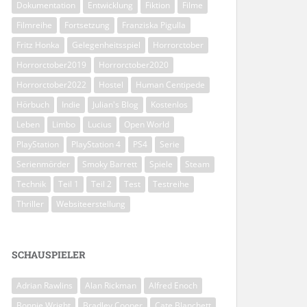
Dokumentation
Entwicklung
Fiktion
Filme
Filmreihe
Fortsetzung
Franziska Pigulla
Fritz Honka
Gelegenheitsspiel
Horrorctober
Horrorctober2019
Horrorctober2020
Horrorctober2022
Hostel
Human Centipede
Hörbuch
Indie
Julian's Blog
Kostenlos
Leben
Limbo
Lucius
Open World
PlayStation
PlayStation 4
PS4
Serie
Serienmörder
Smoky Barrett
Spiele
Steam
Technik
Teil 1
Teil 2
Test
Testreihe
Thriller
Websiteerstellung
SCHAUSPIELER
Adrian Rawlins
Alan Rickman
Alfred Enoch
Bonnie Wright
Bradley Cooper
Cate Blanchett