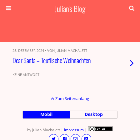
Julian's Blog
25. DEZEMBER 2024 • VON JULIAN MACHALETT
Dear Santa – Teuflische Weihnachten
KEINE ANTWORT
Zum Seitenanfang
Mobil
Desktop
by Julian Machalett |
Impressum
|