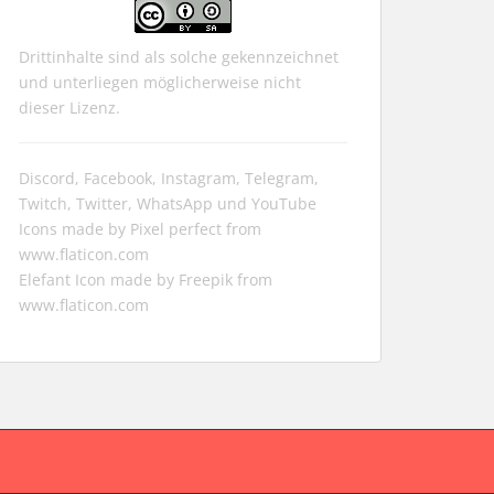
Drittinhalte sind als solche gekennzeichnet
und unterliegen möglicherweise nicht
dieser Lizenz.
Discord, Facebook, Instagram, Telegram,
Twitch, Twitter, WhatsApp und YouTube
Icons made by
Pixel perfect
from
www.flaticon.com
Elefant Icon made by
Freepik
from
www.flaticon.com