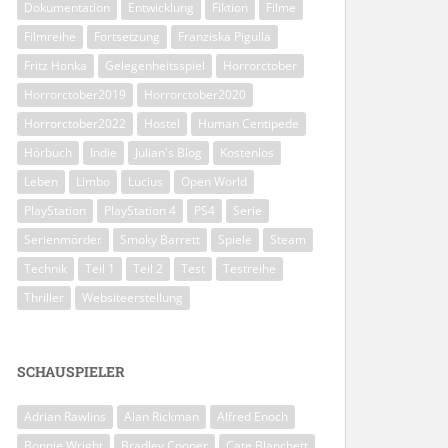
Dokumentation
Entwicklung
Fiktion
Filme
Filmreihe
Fortsetzung
Franziska Pigulla
Fritz Honka
Gelegenheitsspiel
Horrorctober
Horrorctober2019
Horrorctober2020
Horrorctober2022
Hostel
Human Centipede
Hörbuch
Indie
Julian's Blog
Kostenlos
Leben
Limbo
Lucius
Open World
PlayStation
PlayStation 4
PS4
Serie
Serienmörder
Smoky Barrett
Spiele
Steam
Technik
Teil 1
Teil 2
Test
Testreihe
Thriller
Websiteerstellung
SCHAUSPIELER
Adrian Rawlins
Alan Rickman
Alfred Enoch
Bonnie Wright
Bradley Cooper
Cate Blanchett