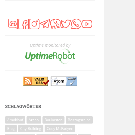
Uptime monitored by
SCHLAGWÖRTER
Amoklauf
Archiv
Baukasten
Beitragsreihe
Blog
City-Building
Cody McFadyen