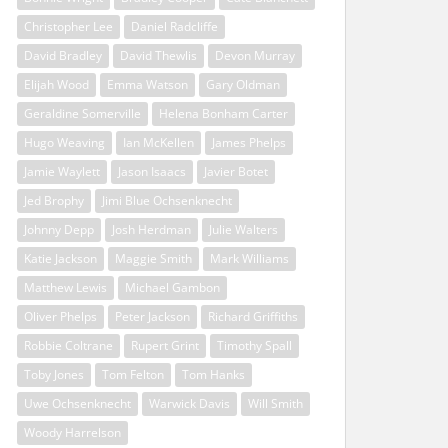
Christopher Lee
Daniel Radcliffe
David Bradley
David Thewlis
Devon Murray
Elijah Wood
Emma Watson
Gary Oldman
Geraldine Somerville
Helena Bonham Carter
Hugo Weaving
Ian McKellen
James Phelps
Jamie Waylett
Jason Isaacs
Javier Botet
Jed Brophy
Jimi Blue Ochsenknecht
Johnny Depp
Josh Herdman
Julie Walters
Katie Jackson
Maggie Smith
Mark Williams
Matthew Lewis
Michael Gambon
Oliver Phelps
Peter Jackson
Richard Griffiths
Robbie Coltrane
Rupert Grint
Timothy Spall
Toby Jones
Tom Felton
Tom Hanks
Uwe Ochsenknecht
Warwick Davis
Will Smith
Woody Harrelson