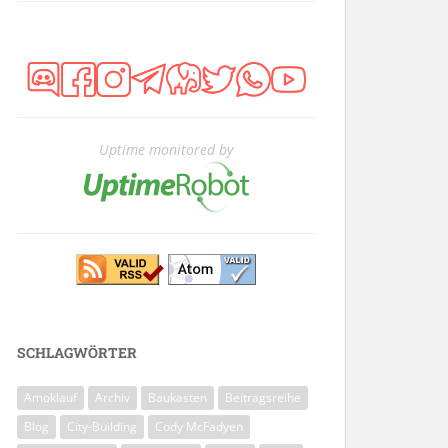
Uptime monitored by
SCHLAGWÖRTER
Amoklauf
Archiv
Baukasten
Beitragsreihe
Blog
City-Building
Cody McFadyen