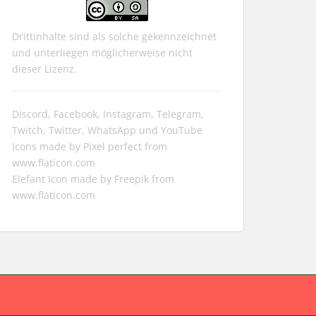
Drittinhalte sind als solche gekennzeichnet
und unterliegen möglicherweise nicht
dieser Lizenz.
Discord, Facebook, Instagram, Telegram,
Twitch, Twitter, WhatsApp und YouTube
Icons made by
Pixel perfect
from
www.flaticon.com
Elefant Icon made by
Freepik
from
www.flaticon.com