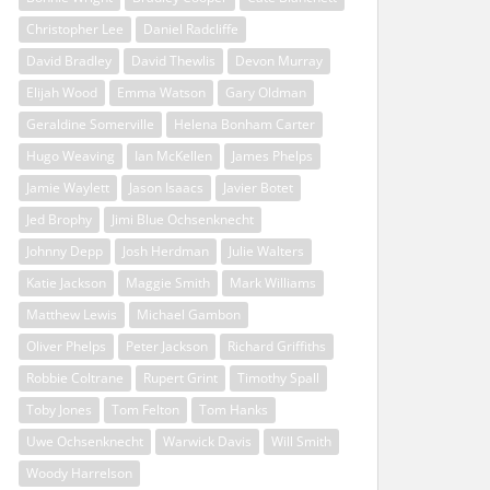
Christopher Lee
Daniel Radcliffe
David Bradley
David Thewlis
Devon Murray
Elijah Wood
Emma Watson
Gary Oldman
Geraldine Somerville
Helena Bonham Carter
Hugo Weaving
Ian McKellen
James Phelps
Jamie Waylett
Jason Isaacs
Javier Botet
Jed Brophy
Jimi Blue Ochsenknecht
Johnny Depp
Josh Herdman
Julie Walters
Katie Jackson
Maggie Smith
Mark Williams
Matthew Lewis
Michael Gambon
Oliver Phelps
Peter Jackson
Richard Griffiths
Robbie Coltrane
Rupert Grint
Timothy Spall
Toby Jones
Tom Felton
Tom Hanks
Uwe Ochsenknecht
Warwick Davis
Will Smith
Woody Harrelson