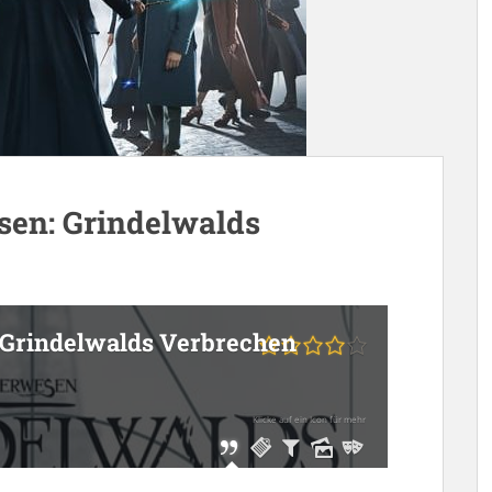
sen: Grindelwalds
 Grindelwalds Verbrechen
Klicke auf ein Icon für mehr