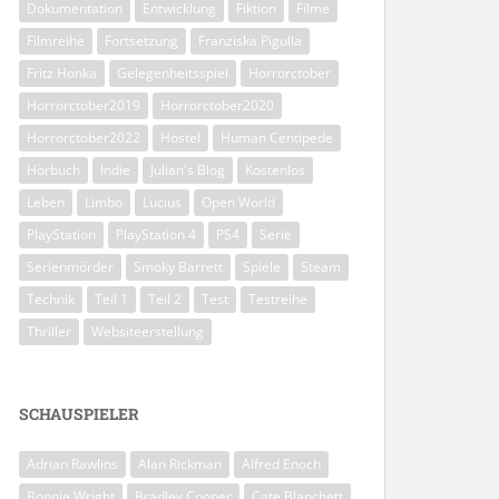
Dokumentation
Entwicklung
Fiktion
Filme
Filmreihe
Fortsetzung
Franziska Pigulla
Fritz Honka
Gelegenheitsspiel
Horrorctober
Horrorctober2019
Horrorctober2020
Horrorctober2022
Hostel
Human Centipede
Hörbuch
Indie
Julian's Blog
Kostenlos
Leben
Limbo
Lucius
Open World
PlayStation
PlayStation 4
PS4
Serie
Serienmörder
Smoky Barrett
Spiele
Steam
Technik
Teil 1
Teil 2
Test
Testreihe
Thriller
Websiteerstellung
SCHAUSPIELER
Adrian Rawlins
Alan Rickman
Alfred Enoch
Bonnie Wright
Bradley Cooper
Cate Blanchett