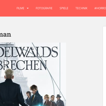
FILME
FOTOGRAFIE
SPIELE
TECHNIK
#HORRO
man