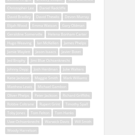
Christopher Lee
Daniel Radcliffe
David Bradley
David Thewlis
Devon Murray
Elijah Wood
Emma Watson
Gary Oldman
Geraldine Somerville
Helena Bonham Carter
Hugo Weaving
Ian McKellen
James Phelps
Jamie Waylett
Jason Isaacs
Javier Botet
Jed Brophy
Jimi Blue Ochsenknecht
Johnny Depp
Josh Herdman
Julie Walters
Katie Jackson
Maggie Smith
Mark Williams
Matthew Lewis
Michael Gambon
Oliver Phelps
Peter Jackson
Richard Griffiths
Robbie Coltrane
Rupert Grint
Timothy Spall
Toby Jones
Tom Felton
Tom Hanks
Uwe Ochsenknecht
Warwick Davis
Will Smith
Woody Harrelson