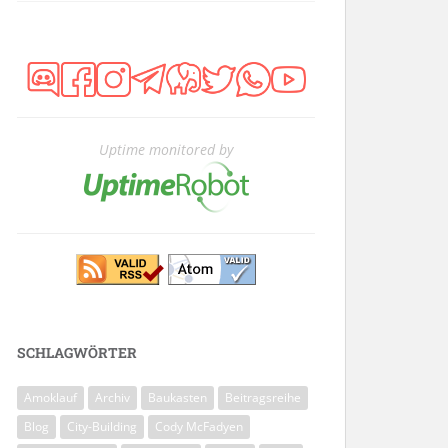
Uptime monitored by
SCHLAGWÖRTER
Amoklauf
Archiv
Baukasten
Beitragsreihe
Blog
City-Building
Cody McFadyen