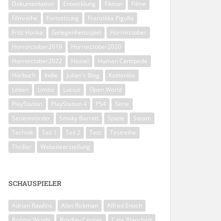
Dokumentation
Entwicklung
Fiktion
Filme
Filmreihe
Fortsetzung
Franziska Pigulla
Fritz Honka
Gelegenheitsspiel
Horrorctober
Horrorctober2019
Horrorctober2020
Horrorctober2022
Hostel
Human Centipede
Hörbuch
Indie
Julian's Blog
Kostenlos
Leben
Limbo
Lucius
Open World
PlayStation
PlayStation 4
PS4
Serie
Serienmörder
Smoky Barrett
Spiele
Steam
Technik
Teil 1
Teil 2
Test
Testreihe
Thriller
Websiteerstellung
SCHAUSPIELER
Adrian Rawlins
Alan Rickman
Alfred Enoch
Bonnie Wright
Bradley Cooper
Cate Blanchett