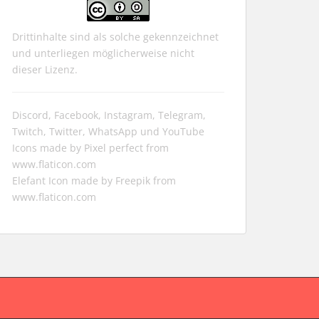
Drittinhalte sind als solche gekennzeichnet
und unterliegen möglicherweise nicht
dieser Lizenz.
Discord, Facebook, Instagram, Telegram,
Twitch, Twitter, WhatsApp und YouTube
Icons made by
Pixel perfect
from
www.flaticon.com
Elefant Icon made by
Freepik
from
www.flaticon.com