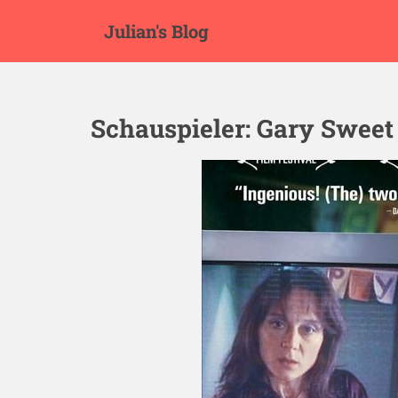
S
Julian's Blog
k
i
p
t
o
Schauspieler:
Gary Sweet
m
a
i
n
c
o
n
t
e
n
t