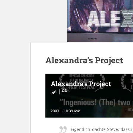
Alexandra’s Project
Alexandra's Project
2003
1 h 39 min
Eigentlich dachte Steve, dass