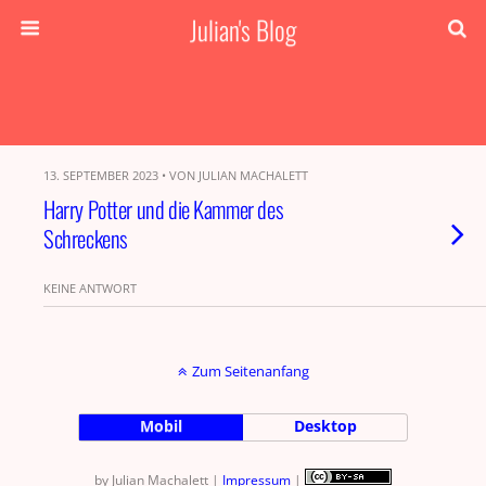
Julian's Blog
13. SEPTEMBER 2023 • VON JULIAN MACHALETT
Harry Potter und die Kammer des
Schreckens
KEINE ANTWORT
Zum Seitenanfang
Mobil
Desktop
by Julian Machalett |
Impressum
|