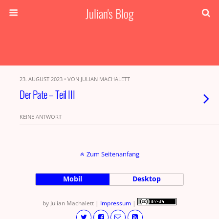
Julian's Blog
23. AUGUST 2023 • VON JULIAN MACHALETT
Der Pate – Teil III
KEINE ANTWORT
Zum Seitenanfang
Mobil
Desktop
by Julian Machalett |
Impressum
|