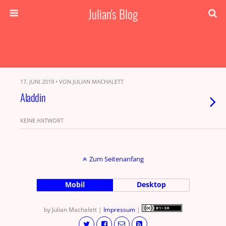
Julian's Blog
17. JUNI 2019 • VON JULIAN MACHALETT
Aladdin
KEINE ANTWORT
Zum Seitenanfang
Mobil
Desktop
by Julian Machalett |
Impressum
|